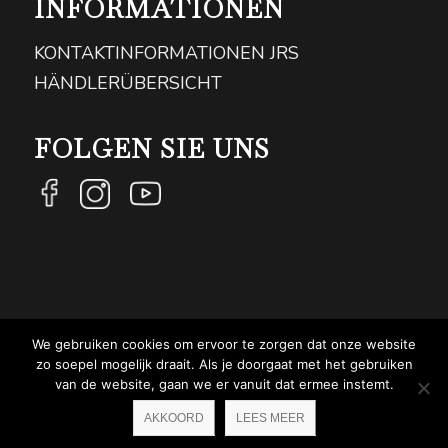
INFORMATIONEN
KONTAKTINFORMATIONEN JRS
HÄNDLERÜBERSICHT
FOLGEN SIE UNS
We gebruiken cookies om ervoor te zorgen dat onze website
COPYRIGHT JRS - EQUESTRIAN BRAND EXPERT -
zo soepel mogelijk draait. Als je doorgaat met het gebruiken
van de website, gaan we er vanuit dat ermee instemt.
PRIVACYVERKLARING
WEBSITE VON NEWMORE
AKKOORD
LEES MEER