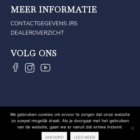
MEER INFORMATIE
CONTACTGEGEVENS JRS
DEALEROVERZICHT
VOLG ONS
We gebruiken cookies om ervoor te zorgen dat onze website
COPYRIGHT JRS - EQUESTRIAN BRAND EXPERT -
zo soepel mogelijk draait. Als je doorgaat met het gebruiken
van de website, gaan we er vanuit dat ermee instemt.
PRIVACYVERKLARING
WEBSITE DOOR NEWMORE
AKKOORD
LEES MEER