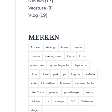
Nieuws
(17)
Vacature
(3)
Vlog
(19)
MERKEN
Afkoelen
Amerigo
Aqua
Blossom
Cavalor
Cooling-down
Detox
Dusk
equestrian
Equine Legcooler
Hepato Liq
Hitte
Horse
jeuk
jrs
Lagoon
LeMieux
lente
LJ Leathers
Mimosa
Nieuwe collectie
Oxer Socks
paarden
paardensport
Peony
Q-Linn
Rui
Sprenger
SS25
Verharen
vliegen