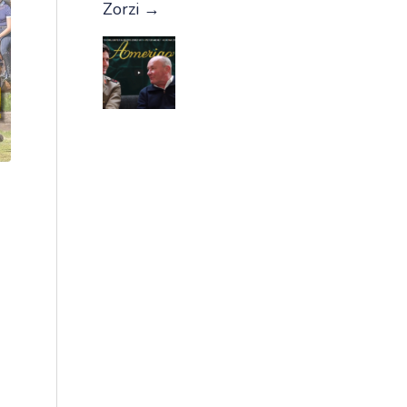
Zorzi
→