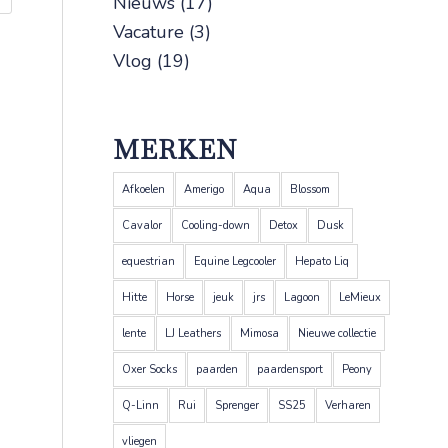
Nieuws
(17)
Vacature
(3)
Vlog
(19)
MERKEN
Afkoelen
Amerigo
Aqua
Blossom
Cavalor
Cooling-down
Detox
Dusk
equestrian
Equine Legcooler
Hepato Liq
Hitte
Horse
jeuk
jrs
Lagoon
LeMieux
lente
LJ Leathers
Mimosa
Nieuwe collectie
Oxer Socks
paarden
paardensport
Peony
Q-Linn
Rui
Sprenger
SS25
Verharen
vliegen