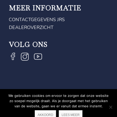
MEER INFORMATIE
CONTACTGEGEVENS JRS
DEALEROVERZICHT
VOLG ONS
We gebruiken cookies om ervoor te zorgen dat onze website
COPYRIGHT JRS - EQUESTRIAN BRAND EXPERT -
zo soepel mogelijk draait. Als je doorgaat met het gebruiken
van de website, gaan we er vanuit dat ermee instemt.
PRIVACYVERKLARING
WEBSITE DOOR NEWMORE
AKKOORD
LEES MEER