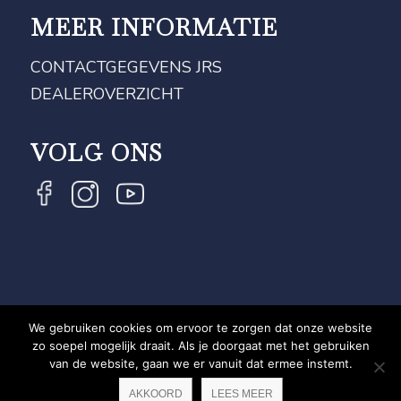
MEER INFORMATIE
CONTACTGEGEVENS JRS
DEALEROVERZICHT
VOLG ONS
We gebruiken cookies om ervoor te zorgen dat onze website
COPYRIGHT JRS - EQUESTRIAN BRAND EXPERT -
zo soepel mogelijk draait. Als je doorgaat met het gebruiken
van de website, gaan we er vanuit dat ermee instemt.
PRIVACYVERKLARING
WEBSITE DOOR NEWMORE
AKKOORD
LEES MEER