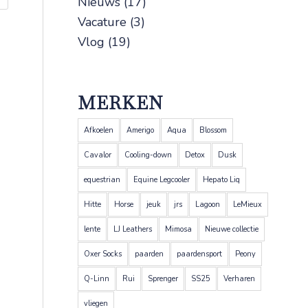
Nieuws
(17)
Vacature
(3)
Vlog
(19)
MERKEN
Afkoelen
Amerigo
Aqua
Blossom
Cavalor
Cooling-down
Detox
Dusk
equestrian
Equine Legcooler
Hepato Liq
Hitte
Horse
jeuk
jrs
Lagoon
LeMieux
lente
LJ Leathers
Mimosa
Nieuwe collectie
Oxer Socks
paarden
paardensport
Peony
Q-Linn
Rui
Sprenger
SS25
Verharen
vliegen