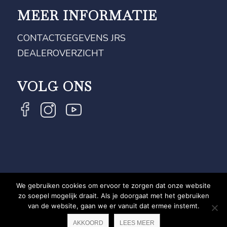
MEER INFORMATIE
CONTACTGEGEVENS JRS
DEALEROVERZICHT
VOLG ONS
We gebruiken cookies om ervoor te zorgen dat onze website
COPYRIGHT JRS - EQUESTRIAN BRAND EXPERT -
zo soepel mogelijk draait. Als je doorgaat met het gebruiken
van de website, gaan we er vanuit dat ermee instemt.
PRIVACYVERKLARING
WEBSITE DOOR NEWMORE
AKKOORD
LEES MEER