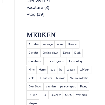
Nieuws
(17)
Vacature
(3)
Vlog
(19)
MERKEN
Afkoelen
Amerigo
Aqua
Blossom
Cavalor
Cooling-down
Detox
Dusk
equestrian
Equine Legcooler
Hepato Liq
Hitte
Horse
jeuk
jrs
Lagoon
LeMieux
lente
LJ Leathers
Mimosa
Nieuwe collectie
Oxer Socks
paarden
paardensport
Peony
Q-Linn
Rui
Sprenger
SS25
Verharen
vliegen