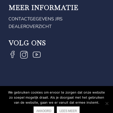
MEER INFORMATIE
CONTACTGEGEVENS JRS
DEALEROVERZICHT
VOLG ONS
We gebruiken cookies om ervoor te zorgen dat onze website
COPYRIGHT JRS - EQUESTRIAN BRAND EXPERT -
zo soepel mogelijk draait. Als je doorgaat met het gebruiken
van de website, gaan we er vanuit dat ermee instemt.
PRIVACYVERKLARING
WEBSITE DOOR NEWMORE
AKKOORD
LEES MEER