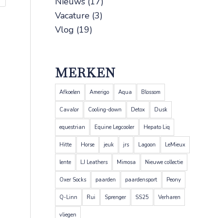
Nieuws
(17)
Vacature
(3)
Vlog
(19)
MERKEN
Afkoelen
Amerigo
Aqua
Blossom
Cavalor
Cooling-down
Detox
Dusk
equestrian
Equine Legcooler
Hepato Liq
Hitte
Horse
jeuk
jrs
Lagoon
LeMieux
lente
LJ Leathers
Mimosa
Nieuwe collectie
Oxer Socks
paarden
paardensport
Peony
Q-Linn
Rui
Sprenger
SS25
Verharen
vliegen