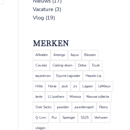
Nieuws
(17)
Vacature
(3)
Vlog
(19)
MERKEN
Afkoelen
Amerigo
Aqua
Blossom
Cavalor
Cooling-down
Detox
Dusk
equestrian
Equine Legcooler
Hepato Liq
Hitte
Horse
jeuk
jrs
Lagoon
LeMieux
lente
LJ Leathers
Mimosa
Nieuwe collectie
Oxer Socks
paarden
paardensport
Peony
Q-Linn
Rui
Sprenger
SS25
Verharen
vliegen