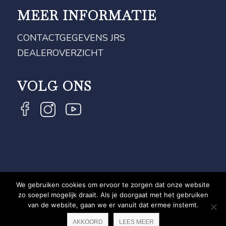
MEER INFORMATIE
CONTACTGEGEVENS JRS
DEALEROVERZICHT
VOLG ONS
We gebruiken cookies om ervoor te zorgen dat onze website
COPYRIGHT JRS - EQUESTRIAN BRAND EXPERT -
zo soepel mogelijk draait. Als je doorgaat met het gebruiken
van de website, gaan we er vanuit dat ermee instemt.
PRIVACYVERKLARING
WEBSITE DOOR NEWMORE
AKKOORD
LEES MEER