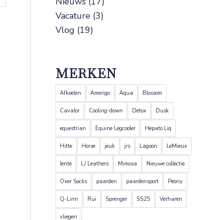
Nieuws
(17)
Vacature
(3)
Vlog
(19)
MERKEN
Afkoelen
Amerigo
Aqua
Blossom
Cavalor
Cooling-down
Detox
Dusk
equestrian
Equine Legcooler
Hepato Liq
Hitte
Horse
jeuk
jrs
Lagoon
LeMieux
lente
LJ Leathers
Mimosa
Nieuwe collectie
Oxer Socks
paarden
paardensport
Peony
Q-Linn
Rui
Sprenger
SS25
Verharen
vliegen