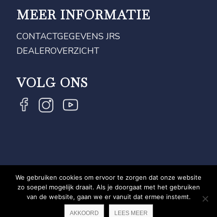
MEER INFORMATIE
CONTACTGEGEVENS JRS
DEALEROVERZICHT
VOLG ONS
We gebruiken cookies om ervoor te zorgen dat onze website
COPYRIGHT JRS - EQUESTRIAN BRAND EXPERT -
zo soepel mogelijk draait. Als je doorgaat met het gebruiken
van de website, gaan we er vanuit dat ermee instemt.
PRIVACYVERKLARING
WEBSITE DOOR NEWMORE
AKKOORD
LEES MEER