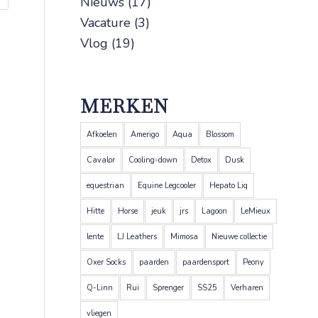
Nieuws
(17)
Vacature
(3)
Vlog
(19)
MERKEN
Afkoelen
Amerigo
Aqua
Blossom
Cavalor
Cooling-down
Detox
Dusk
equestrian
Equine Legcooler
Hepato Liq
Hitte
Horse
jeuk
jrs
Lagoon
LeMieux
lente
LJ Leathers
Mimosa
Nieuwe collectie
Oxer Socks
paarden
paardensport
Peony
Q-Linn
Rui
Sprenger
SS25
Verharen
vliegen