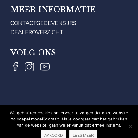
MEER INFORMATIE
CONTACTGEGEVENS JRS
DEALEROVERZICHT
VOLG ONS
We gebruiken cookies om ervoor te zorgen dat onze website
COPYRIGHT JRS - EQUESTRIAN BRAND EXPERT -
zo soepel mogelijk draait. Als je doorgaat met het gebruiken
van de website, gaan we er vanuit dat ermee instemt.
PRIVACYVERKLARING
WEBSITE DOOR NEWMORE
AKKOORD
LEES MEER