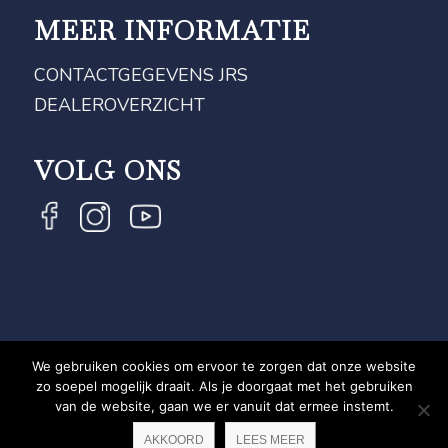
MEER INFORMATIE
CONTACTGEGEVENS JRS
DEALEROVERZICHT
VOLG ONS
We gebruiken cookies om ervoor te zorgen dat onze website
COPYRIGHT JRS - EQUESTRIAN BRAND EXPERT -
zo soepel mogelijk draait. Als je doorgaat met het gebruiken
van de website, gaan we er vanuit dat ermee instemt.
PRIVACYVERKLARING
WEBSITE DOOR NEWMORE
AKKOORD
LEES MEER