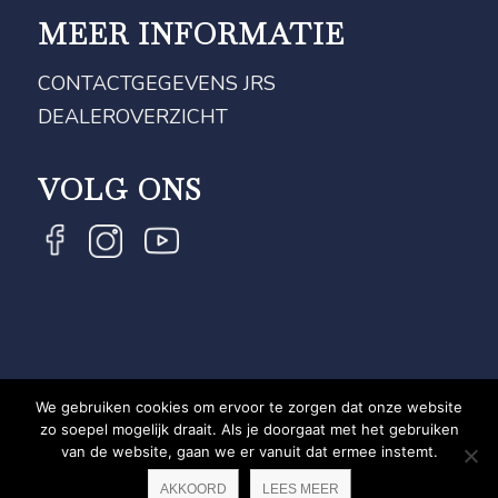
MEER INFORMATIE
CONTACTGEGEVENS JRS
DEALEROVERZICHT
VOLG ONS
We gebruiken cookies om ervoor te zorgen dat onze website
COPYRIGHT JRS - EQUESTRIAN BRAND EXPERT -
zo soepel mogelijk draait. Als je doorgaat met het gebruiken
van de website, gaan we er vanuit dat ermee instemt.
PRIVACYVERKLARING
WEBSITE DOOR NEWMORE
AKKOORD
LEES MEER