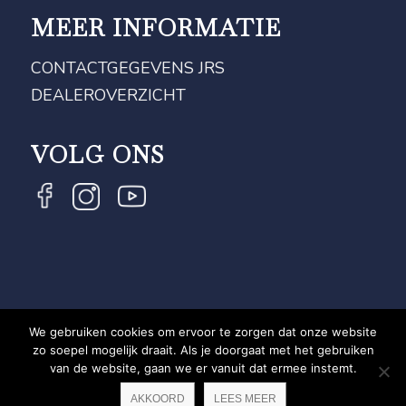
MEER INFORMATIE
CONTACTGEGEVENS JRS
DEALEROVERZICHT
VOLG ONS
We gebruiken cookies om ervoor te zorgen dat onze website
COPYRIGHT JRS - EQUESTRIAN BRAND EXPERT -
zo soepel mogelijk draait. Als je doorgaat met het gebruiken
van de website, gaan we er vanuit dat ermee instemt.
PRIVACYVERKLARING
WEBSITE DOOR NEWMORE
AKKOORD
LEES MEER