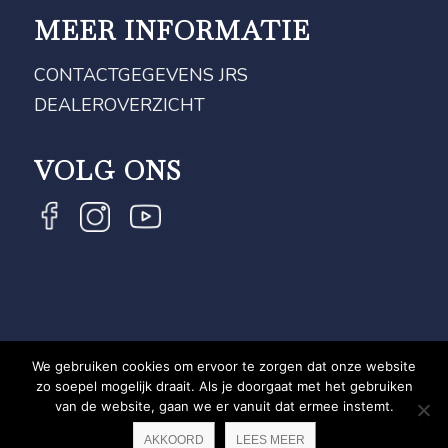
MEER INFORMATIE
CONTACTGEGEVENS JRS
DEALEROVERZICHT
VOLG ONS
We gebruiken cookies om ervoor te zorgen dat onze website
COPYRIGHT JRS - EQUESTRIAN BRAND EXPERT -
zo soepel mogelijk draait. Als je doorgaat met het gebruiken
van de website, gaan we er vanuit dat ermee instemt.
PRIVACYVERKLARING
WEBSITE DOOR NEWMORE
AKKOORD
LEES MEER