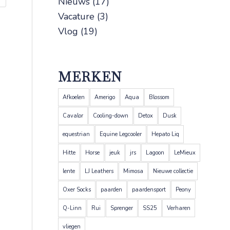
Nieuws
(17)
Vacature
(3)
Vlog
(19)
MERKEN
Afkoelen
Amerigo
Aqua
Blossom
Cavalor
Cooling-down
Detox
Dusk
equestrian
Equine Legcooler
Hepato Liq
Hitte
Horse
jeuk
jrs
Lagoon
LeMieux
lente
LJ Leathers
Mimosa
Nieuwe collectie
Oxer Socks
paarden
paardensport
Peony
Q-Linn
Rui
Sprenger
SS25
Verharen
vliegen