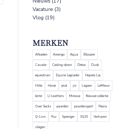
Nieuws
(17)
Vacature
(3)
Vlog
(19)
MERKEN
Afkoelen
Amerigo
Aqua
Blossom
Cavalor
Cooling-down
Detox
Dusk
equestrian
Equine Legcooler
Hepato Liq
Hitte
Horse
jeuk
jrs
Lagoon
LeMieux
lente
LJ Leathers
Mimosa
Nieuwe collectie
Oxer Socks
paarden
paardensport
Peony
Q-Linn
Rui
Sprenger
SS25
Verharen
vliegen