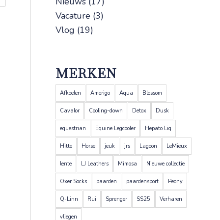
Nieuws
(17)
Vacature
(3)
Vlog
(19)
MERKEN
Afkoelen
Amerigo
Aqua
Blossom
Cavalor
Cooling-down
Detox
Dusk
equestrian
Equine Legcooler
Hepato Liq
Hitte
Horse
jeuk
jrs
Lagoon
LeMieux
lente
LJ Leathers
Mimosa
Nieuwe collectie
Oxer Socks
paarden
paardensport
Peony
Q-Linn
Rui
Sprenger
SS25
Verharen
vliegen