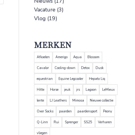
Nieuws
(17)
Vacature
(3)
Vlog
(19)
MERKEN
Afkoelen
Amerigo
Aqua
Blossom
Cavalor
Cooling-down
Detox
Dusk
equestrian
Equine Legcooler
Hepato Liq
Hitte
Horse
jeuk
jrs
Lagoon
LeMieux
lente
LJ Leathers
Mimosa
Nieuwe collectie
Oxer Socks
paarden
paardensport
Peony
Q-Linn
Rui
Sprenger
SS25
Verharen
vliegen