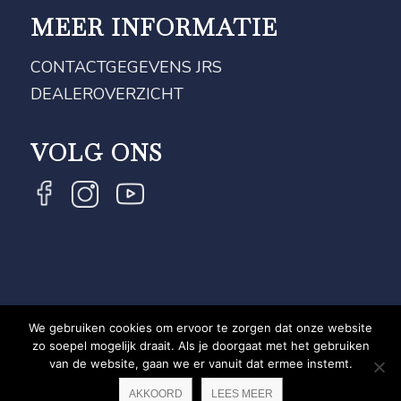
MEER INFORMATIE
CONTACTGEGEVENS JRS
DEALEROVERZICHT
VOLG ONS
We gebruiken cookies om ervoor te zorgen dat onze website
COPYRIGHT JRS - EQUESTRIAN BRAND EXPERT -
zo soepel mogelijk draait. Als je doorgaat met het gebruiken
van de website, gaan we er vanuit dat ermee instemt.
PRIVACYVERKLARING
WEBSITE DOOR NEWMORE
AKKOORD
LEES MEER