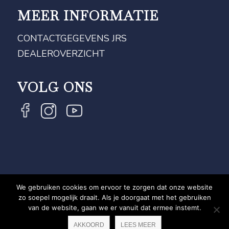
MEER INFORMATIE
CONTACTGEGEVENS JRS
DEALEROVERZICHT
VOLG ONS
We gebruiken cookies om ervoor te zorgen dat onze website
COPYRIGHT JRS - EQUESTRIAN BRAND EXPERT -
zo soepel mogelijk draait. Als je doorgaat met het gebruiken
van de website, gaan we er vanuit dat ermee instemt.
PRIVACYVERKLARING
WEBSITE DOOR NEWMORE
AKKOORD
LEES MEER