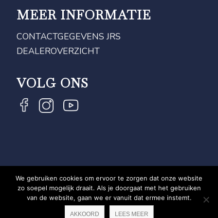
MEER INFORMATIE
CONTACTGEGEVENS JRS
DEALEROVERZICHT
VOLG ONS
We gebruiken cookies om ervoor te zorgen dat onze website
COPYRIGHT JRS - EQUESTRIAN BRAND EXPERT -
zo soepel mogelijk draait. Als je doorgaat met het gebruiken
van de website, gaan we er vanuit dat ermee instemt.
PRIVACYVERKLARING
WEBSITE DOOR NEWMORE
AKKOORD
LEES MEER