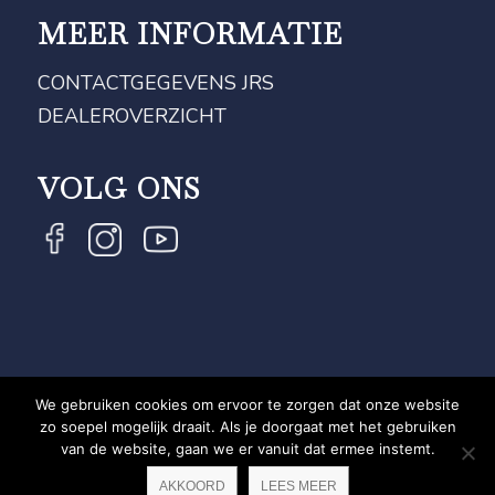
MEER INFORMATIE
CONTACTGEGEVENS JRS
DEALEROVERZICHT
VOLG ONS
We gebruiken cookies om ervoor te zorgen dat onze website
COPYRIGHT JRS - EQUESTRIAN BRAND EXPERT -
zo soepel mogelijk draait. Als je doorgaat met het gebruiken
van de website, gaan we er vanuit dat ermee instemt.
PRIVACYVERKLARING
WEBSITE DOOR NEWMORE
AKKOORD
LEES MEER