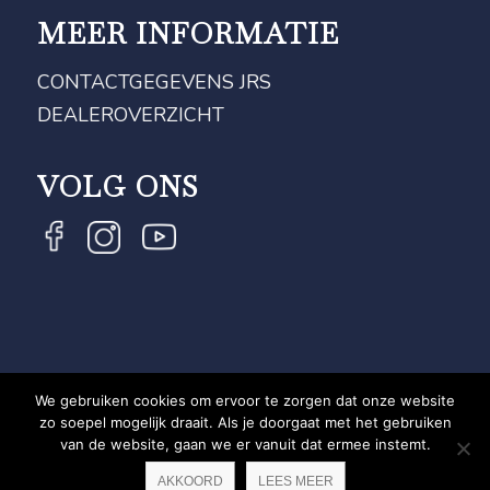
MEER INFORMATIE
CONTACTGEGEVENS JRS
DEALEROVERZICHT
VOLG ONS
We gebruiken cookies om ervoor te zorgen dat onze website
COPYRIGHT JRS - EQUESTRIAN BRAND EXPERT -
zo soepel mogelijk draait. Als je doorgaat met het gebruiken
van de website, gaan we er vanuit dat ermee instemt.
PRIVACYVERKLARING
WEBSITE DOOR NEWMORE
AKKOORD
LEES MEER