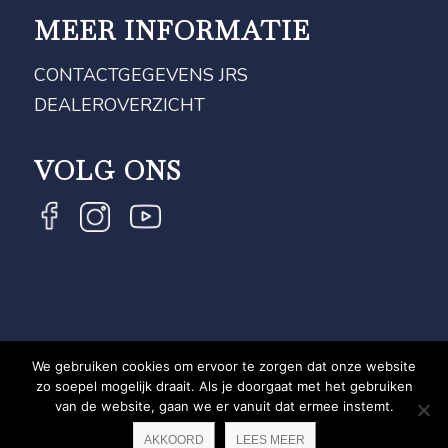
MEER INFORMATIE
CONTACTGEGEVENS JRS
DEALEROVERZICHT
VOLG ONS
We gebruiken cookies om ervoor te zorgen dat onze website
COPYRIGHT JRS - EQUESTRIAN BRAND EXPERT -
zo soepel mogelijk draait. Als je doorgaat met het gebruiken
van de website, gaan we er vanuit dat ermee instemt.
PRIVACYVERKLARING
WEBSITE DOOR NEWMORE
AKKOORD
LEES MEER