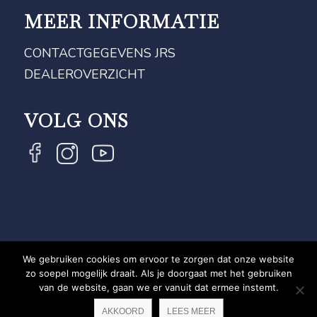
MEER INFORMATIE
CONTACTGEGEVENS JRS
DEALEROVERZICHT
VOLG ONS
We gebruiken cookies om ervoor te zorgen dat onze website
COPYRIGHT JRS - EQUESTRIAN BRAND EXPERT -
zo soepel mogelijk draait. Als je doorgaat met het gebruiken
van de website, gaan we er vanuit dat ermee instemt.
PRIVACYVERKLARING
WEBSITE DOOR NEWMORE
AKKOORD
LEES MEER