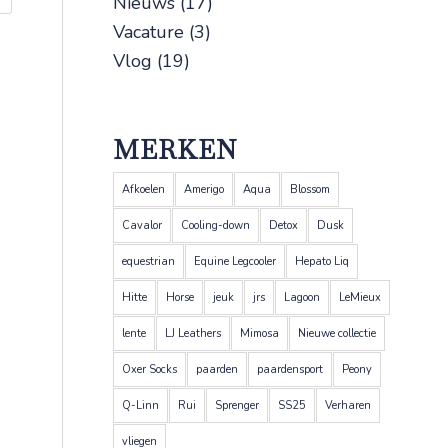
Nieuws
(17)
Vacature
(3)
Vlog
(19)
MERKEN
Afkoelen
Amerigo
Aqua
Blossom
Cavalor
Cooling-down
Detox
Dusk
equestrian
Equine Legcooler
Hepato Liq
Hitte
Horse
jeuk
jrs
Lagoon
LeMieux
lente
LJ Leathers
Mimosa
Nieuwe collectie
Oxer Socks
paarden
paardensport
Peony
Q-Linn
Rui
Sprenger
SS25
Verharen
vliegen