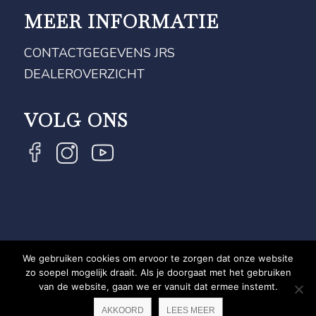
MEER INFORMATIE
CONTACTGEGEVENS JRS
DEALEROVERZICHT
VOLG ONS
We gebruiken cookies om ervoor te zorgen dat onze website
COPYRIGHT JRS - EQUESTRIAN BRAND EXPERT -
zo soepel mogelijk draait. Als je doorgaat met het gebruiken
van de website, gaan we er vanuit dat ermee instemt.
PRIVACYVERKLARING
WEBSITE DOOR NEWMORE
AKKOORD
LEES MEER