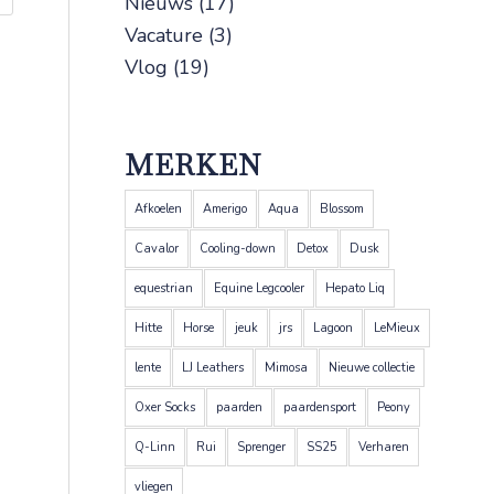
Nieuws
(17)
Vacature
(3)
Vlog
(19)
MERKEN
Afkoelen
Amerigo
Aqua
Blossom
Cavalor
Cooling-down
Detox
Dusk
equestrian
Equine Legcooler
Hepato Liq
Hitte
Horse
jeuk
jrs
Lagoon
LeMieux
lente
LJ Leathers
Mimosa
Nieuwe collectie
Oxer Socks
paarden
paardensport
Peony
Q-Linn
Rui
Sprenger
SS25
Verharen
vliegen