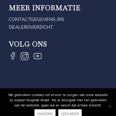
MEER INFORMATIE
CONTACTGEGEVENS JRS
DEALEROVERZICHT
VOLG ONS
We gebruiken cookies om ervoor te zorgen dat onze website
COPYRIGHT JRS - EQUESTRIAN BRAND EXPERT -
zo soepel mogelijk draait. Als je doorgaat met het gebruiken
van de website, gaan we er vanuit dat ermee instemt.
PRIVACYVERKLARING
WEBSITE DOOR NEWMORE
AKKOORD
LEES MEER