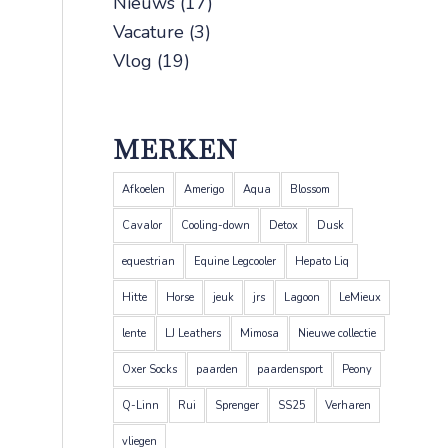
Nieuws
(17)
Vacature
(3)
Vlog
(19)
MERKEN
Afkoelen
Amerigo
Aqua
Blossom
Cavalor
Cooling-down
Detox
Dusk
equestrian
Equine Legcooler
Hepato Liq
Hitte
Horse
jeuk
jrs
Lagoon
LeMieux
lente
LJ Leathers
Mimosa
Nieuwe collectie
Oxer Socks
paarden
paardensport
Peony
Q-Linn
Rui
Sprenger
SS25
Verharen
vliegen