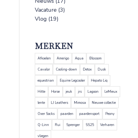
Nieuws
(17)
Vacature
(3)
Vlog
(19)
MERKEN
Afkoelen
Amerigo
Aqua
Blossom
Cavalor
Cooling-down
Detox
Dusk
equestrian
Equine Legcooler
Hepato Liq
Hitte
Horse
jeuk
jrs
Lagoon
LeMieux
lente
LJ Leathers
Mimosa
Nieuwe collectie
Oxer Socks
paarden
paardensport
Peony
Q-Linn
Rui
Sprenger
SS25
Verharen
vliegen