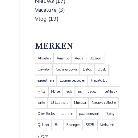
Nieuws
(17)
Vacature
(3)
Vlog
(19)
MERKEN
Afkoelen
Amerigo
Aqua
Blossom
Cavalor
Cooling-down
Detox
Dusk
equestrian
Equine Legcooler
Hepato Liq
Hitte
Horse
jeuk
jrs
Lagoon
LeMieux
lente
LJ Leathers
Mimosa
Nieuwe collectie
Oxer Socks
paarden
paardensport
Peony
Q-Linn
Rui
Sprenger
SS25
Verharen
vliegen