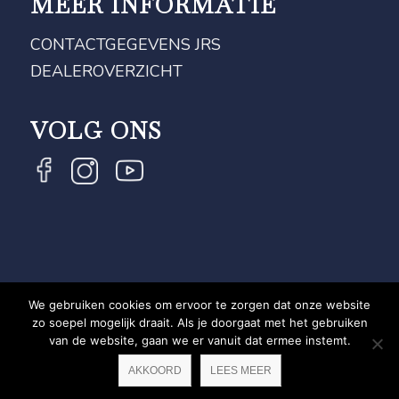
MEER INFORMATIE
CONTACTGEGEVENS JRS
DEALEROVERZICHT
VOLG ONS
We gebruiken cookies om ervoor te zorgen dat onze website
COPYRIGHT JRS - EQUESTRIAN BRAND EXPERT -
zo soepel mogelijk draait. Als je doorgaat met het gebruiken
van de website, gaan we er vanuit dat ermee instemt.
PRIVACYVERKLARING
WEBSITE DOOR NEWMORE
AKKOORD
LEES MEER