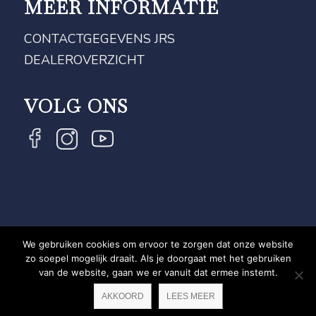
MEER INFORMATIE
CONTACTGEGEVENS JRS
DEALEROVERZICHT
VOLG ONS
We gebruiken cookies om ervoor te zorgen dat onze website
COPYRIGHT JRS - EQUESTRIAN BRAND EXPERT -
zo soepel mogelijk draait. Als je doorgaat met het gebruiken
van de website, gaan we er vanuit dat ermee instemt.
PRIVACYVERKLARING
WEBSITE DOOR NEWMORE
AKKOORD
LEES MEER