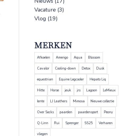
Nieuws
(17)
Vacature
(3)
E
Vlog
(19)
MERKEN
Afkoelen
Amerigo
Aqua
Blossom
Cavalor
Cooling-down
Detox
Dusk
equestrian
Equine Legcooler
Hepato Liq
Hitte
Horse
jeuk
jrs
Lagoon
LeMieux
lente
LJ Leathers
Mimosa
Nieuwe collectie
Oxer Socks
paarden
paardensport
Peony
Q-Linn
Rui
Sprenger
SS25
Verharen
vliegen