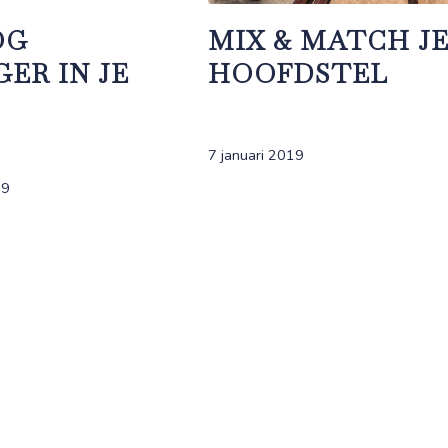
OG
MIX & MATCH J
GER IN JE
HOOFDSTEL
L
7 januari 2019
19