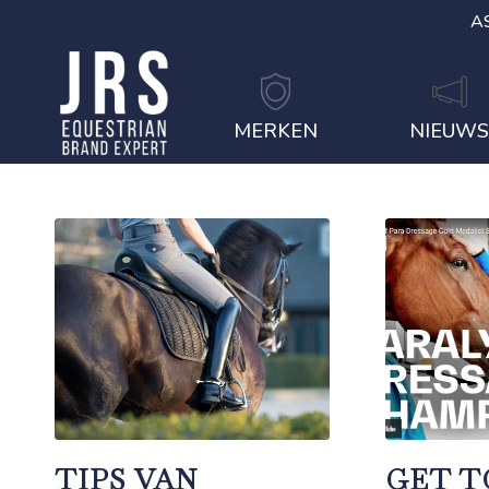
A
MERKEN
NIEUW
TIPS VAN
GET T