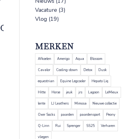
Nieuws
(17)
Vacature
(3)
Vlog
(19)
POO
MERKEN
Afkoelen
Amerigo
Aqua
Blossom
Cavalor
Cooling-down
Detox
Dusk
equestrian
Equine Legcooler
Hepato Liq
Hitte
Horse
jeuk
jrs
Lagoon
LeMieux
lente
LJ Leathers
Mimosa
Nieuwe collectie
Oxer Socks
paarden
paardensport
Peony
Q-Linn
Rui
Sprenger
SS25
Verharen
vliegen